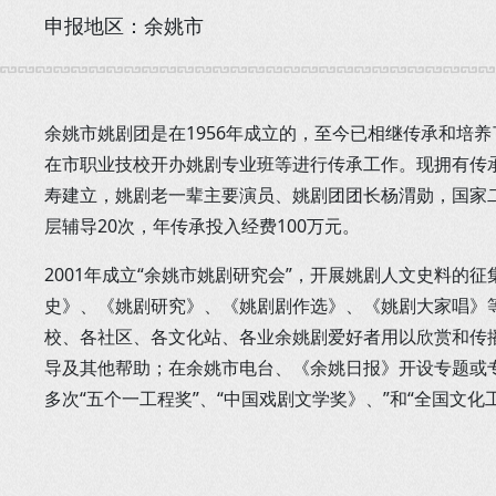
申报地区：余姚市
余姚市姚剧团是在1956年成立的，至今已相继传承和培养
在市职业技校开办姚剧专业班等进行传承工作。现拥有传承
寿建立，姚剧老一辈主要演员、姚剧团团长杨渭勋，国家
层辅导20次，年传承投入经费100万元。
2001年成立“余姚市姚剧研究会”，开展姚剧人文史料
史》、《姚剧研究》、《姚剧剧作选》、《姚剧大家唱》等
校、各社区、各文化站、各业余姚剧爱好者用以欣赏和传
导及其他帮助；在余姚市电台、《余姚日报》开设专题或
多次“五个一工程奖”、“中国戏剧文学奖》、”和“全国文化