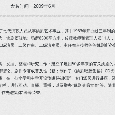
命名时间：2009年6月
了七代演职人员从事姚剧艺术事业，其中1963年开办过三年制的姚
（含剧团驻地）场所8500平方米，传授教师和管理人员11人
二级演员、二级作曲、二级演奏员、主任舞台技师等等姚剧所必需
的征集、发握、整理和研究工作：建立了建团50多年来的有关姚剧
理论、剧作专著或普及性书籍；制作了《姚剧唱腔集锦》CD光盘
播；在一些小学和中学开设“姚剧兴趣班”，专门派员进行讲座，
专栏，进行互动、直播、重播，以及举办“姚剧演唱大赛”等。随
工作先进集体”等等荣誉。