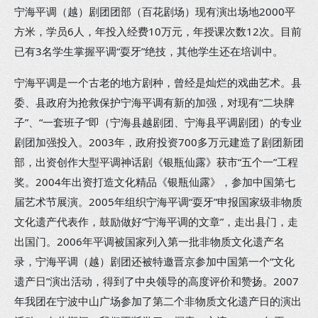
宁海平调（越）剧团团部（百花剧场）现有演出场地2000平
方米，学员6人，年投入经费10万元，年授课次数12次。目前
已有3名学生掌握平调“耍牙”绝技，其他学生还在培训中。
宁海平调是一个古老的地方剧种，曾经是灿烂的戏曲艺术。县
委、县政府为抢救保护宁海平调有新的加强，对现有“二块牌
子”、“一套班子”即（宁海县越剧团、宁海县平调剧团）的专业
剧团加强投入。2003年，政府投资700多万元建造了剧团新团
部，出资创作大型平调神话剧《银瓶仙露》获市“五个一”工程
奖。2004年出资打造文化精品《银瓶仙露》，参加中国第七
届艺术节展演。2005年组织宁海平调“耍牙”申报国家级非物质
文化遗产代表作，鼓励做好“宁海平调的文章”，走出县门，走
出国门。2006年平调被国家列入第一批非物质文化遗产名
录，宁海平调（越）剧团还被特邀晋京参加中国第一个“文化
遗产日”演出活动，得到了中央领导的高度评价和赞扬。2007
年我团在宁波中山广场参加了第二个非物质文化遗产日的演出