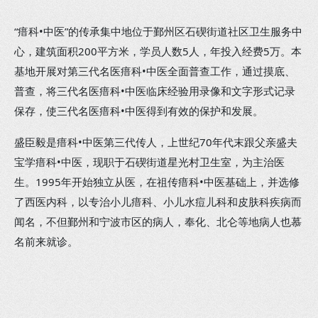
“瘄科•中医”的传承集中地位于鄞州区石碶街道社区卫生服务中
心，建筑面积200平方米，学员人数5人，年投入经费5万。本
基地开展对第三代名医瘄科•中医全面普查工作，通过摸底、
普查，将三代名医瘄科•中医临床经验用录像和文字形式记录
保存，使三代名医瘄科•中医得到有效的保护和发展。
盛臣毅是瘄科•中医第三代传人，上世纪70年代末跟父亲盛夫
宝学瘄科•中医，现职于石碶街道星光村卫生室，为主治医
生。1995年开始独立从医，在祖传瘄科•中医基础上，并选修
了西医内科，以专治小儿瘄科、小儿水痘儿科和皮肤科疾病而
闻名，不但鄞州和宁波市区的病人，奉化、北仑等地病人也慕
名前来就诊。