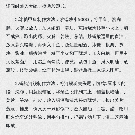
汤同时盛入大碗，撒葱段即成。
2.冰糖甲鱼制作方法：炒锅放水500G，将甲鱼、熟肉
膘、火腿块放入，加入绍酒、姜块、葱结烧沸移至小火上，焖
至成熟，取出肉膘、火腿、姜块、葱结。炒锅放适量的食油，
放入蒜头略爆，再倒入甲鱼，放适量绍酒、冰糖、板栗、笋
块、酱油、醋煮沸后，移至小火焖至酥烂，加入白糖、再用中
火收紧卤汁，用湿淀粉勾芡，使芡汁紧包甲鱼，淋入明油，放
葱段，转动炒锅，烧至起泡出锅，装盆后撒上冰糖末即可。
3.锅烧河鳗制作方法：将河鳗斩去头尾，切成5厘米长的
段，洗净，用葱段铺底，将鳗鱼段排列其上，铺盖板猪油丁、
姜片、笋块、桂皮，放入绍酒和清水鳗肉酥烂时，捡出姜片、
葱段、桂皮，倒入另一只砂锅中，放入酱油、白糖、醋，改用
旺火烧至汤汁稠浓，用手勺推匀，把锅转动几下，淋上芝麻油
即成。