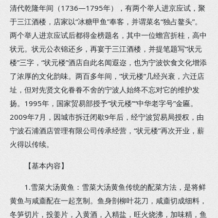
清代乾隆年间（1736—1795年），有两个举人进京应试，聚
于三江酒楼，店家以“冰糖甲鱼”奉客，并谓菜名“独占鳌头”。
两个举人进京应试后都得金榜题名，其中一位蟾宫折桂，高中
状元。状元公衣锦还乡，再宴于三江酒楼，并提笔题写“状元
楼”三字，“状元楼”酒店自此名闻遐迩，也为宁波饮食文化增添
了浓厚的文化韵味。两百多年间，“状元楼”几经兴衰，六迁店
址，但对先贤文化眷眷不舍的宁波人始终不忘对它的维护发
扬。1995年，国家贸易部授予“状元楼”“中华老字号”金匾。
2009年7月，因城市拆迁闭歇9年后，经宁波贸易局授权，由
宁波石浦酒店管理有限公司传承经营，“状元楼”再次开业，薪
火得以传续。
【基本内容】
1.雪菜大汤黄鱼：雪菜大汤黄鱼传统的配菜方法，是将鲜
黄鱼与咸齑配在一起烹制。鱼身剖柳叶花刀，咸齑切成细料，
冬笋切片，投姜片，入黄酒，入精盐，旺火烧沸，加味精，鱼