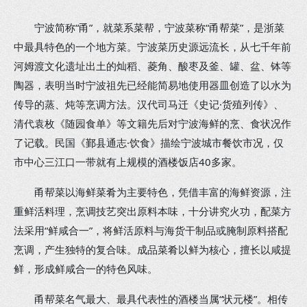
宁波简称“甬”，就菜系菜帮，宁波菜称“甬帮菜”，是浙菜
中最具特色的一个地方菜。宁波菜历史源远流长，从七千年前
河姆渡文化遗址出土的灿稻、菱角、酸枣及釜、罐、盆、钵等
陶器，表明当时宁波祖先已经能简易地使用器皿创造了以水为
传导的蒸、炖等烹调方法。汉代司马迁《史记·货殖列传》、
清代袁枚《随园食单》等文籍先后对宁波海鲜的烹、食状况作
了记载。民国《鄞县通志·饮食》描绘宁波城市餐饮市况，仅
市中心三江口一带就有上规模的酒楼饭店40多家。
甬帮菜以海鲜菜肴为主要特色，凭借丰富的海鲜资源，注
重鲜活料理，烹调技艺突出原料本味，十分讲究火功，配菜方
法采用“鲜咸合一”，将鲜活原料与海货干制品或腌制原料搭配
烹调，产生独特的复合味。成品菜肴以鲜为核心，擅长以咸提
鲜，形成鲜咸合一的特色风味。
甬帮菜名气最大、最具代表性的酒楼当属“状元楼”。相传