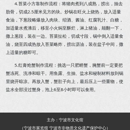
4.苔菜小方靠制作流程：将猪肉煮到八成熟，捞出，抽去
肋骨，切成2.5厘米见方的块。炒锅在旺火上烧热，放入适量
食油，下葱段略爆放入肉块、绍酒、酱油、红腐乳汁、白糖，
加适量水煮沸后，移至小火焖至酥烂，淋上猪油，颠翻一下，
撒上葱段，装在一边。苔菜扯松，切成寸段，锅中倒入适量食
油，烧至四成热放入苔菜略炸，捞出沥油，装在盆子中间，撒
上适量的糖即可。
5.红膏炝蟹制作流程：挑选一只肥螃蟹，腌蟹前一定要把
蟹冻死、洗净和晾干。用鱼露、生抽、盐水和秘制材料放到锅
里烧开晾凉。再放入蟹，蟹肚子向上，最后压上一些重物，使
盐水全部没过蟹身，泡上6至8小时即可以食用。
主办：宁波市文化馆
（宁波市展览馆 宁波市非物质文化遗产保护中心）