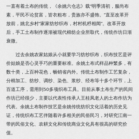
一直有着土布的传统，《余姚六仓志》载“明季清初，服尚布
素，平民不论贫富，皆衣粗布，贵族亦不盛饰。”直至改革开
放前，姚北乡村“家家纺纱织布，村村机杼相闻”。改革开放
后，手工土布制作逐渐被现代棉纺企业所取代，传统作坊日渐
衰微。
过去余姚农家姑娘从小就要学习纺纱织布，织布技艺是评
价姑娘是否心灵手巧的重要标准。余姚土布式样品种繁多，有
数十类，上百种花色，畅销省内外。传统土布制作工艺复杂，
分棉加工、纺纱、调纱、染色、浆纱、经布等十多个环节，上
百道工序，需用到50多项织布工具。目前从事土布生产的民间
作坊已经很少，主要以代表性传承人王桂凤老人的土布作坊为
代表。余姚土布制作技艺是余姚传统纺织文化活着的历史见
证，传统织布工艺伴随着许多相关的民俗民习，对研究江南一
带的民俗文化、农耕文化和传统商业文化具有很高的研究价
值。