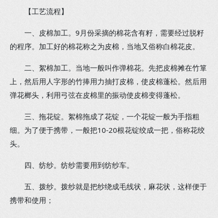
【工艺流程】
一、皮棉加工。9月份采摘的棉花含有籽，需要经过脱籽
的程序。加工好的棉花称之为皮棉，当地又俗称白棉花皮。
二、絮棉加工。当地一般叫作弹棉花。先把皮棉摊在竹箪
上，然后用人字形的竹捧用力抽打皮棉，使皮棉蓬松。然后用
弹花榔头，利用弓弦在皮棉里的振动使皮棉变得蓬松。
三、拖花锭。絮棉拖成了花锭，一个花锭一般为手指粗
细。为了便于携带，一般把10-20根花锭绞成一把，俗称花绞
头。
四、纺纱。纺纱需要用到纺纱车。
五、拨纱。拨纱就是把纱绕成毛线状，麻花状，这样便于
携带和使用；