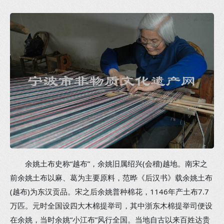
余姚土布史称“越布”，余姚旧属绍兴(会稽)越地。南宋之
前余姚土布以麻、葛为主要原料，范晔《后汉书》载余姚土布
(越布)为东汉贡品。宋之后余姚普种棉花，1146年产土布7.7
万匹。元时全国设四大木棉提举司，其中浙东木棉提举司便设
在余姚，当时余姚“小江布”风行全国。当地自古以来百姓达贵