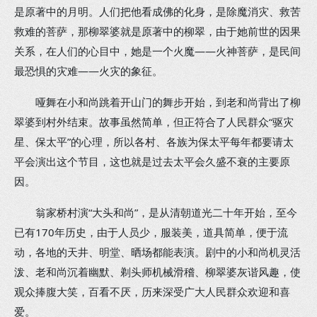
是原著中的月明。人们把他看成佛的化身，是除魔消灾、救苦
救难的菩萨，那柳翠婆就是原著中的柳翠，由于她前世的因果
关系，在人们的心目中，她是一个火魔——火神菩萨，是民间
最恐惧的灾难——火灾的象征。
哑舞在小和尚跳着开山门的舞步开始，到老和尚背出了柳
翠婆到村外结束。故事虽然简单，但正符合了人民群众“驱灾
星、保太平”的心理，所以各村、各族为保太平每年都要请太
平会演出这个节目，这也就是过去太平会久盛不衰的主要原
因。
翁家桥村演“大头和尚”，是从清朝道光二十年开始，至今
已有170年历史，由于人员少，服装美，道具简单，便于流
动，各地的天井、明堂、晒场都能表演。剧中的小和尚机灵活
泼、老和尚沉着幽默、剃头师机械滑稽、柳翠婆灰谐风趣，使
观众捧腹大笑，百看不厌，历来深受广大人民群众欢迎和喜
爱。