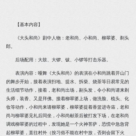
【基本内容】
《大头和尚》剧中人物：老和尚、小和尚、柳翠婆、剃头
郎。
后场配用：大鼓、大锣、钹、小锣等打击乐器。
表演内容：哑舞《大头和尚》的表演在小和尚跳着开山门
的舞步开始，接着表演扫地、提水、拆柴、烧茶等日易常见的
生活细节动作，接着，老和尚出场，剔头发，令小和尚请来剃
头师，装香、又是拜佛。接着柳翠婆上场，做洗脸、梳头、化
妆等动作，小和尚来请柳翠婆，柳翠婆提着香篮进寺庙，老和
尚与柳翠婆见礼后同坐，小和尚献茶后被打发下场，在老和尚
调戏柳翠婆的过程中，发现她是一个火神菩萨，恐慌中急急背
起柳翠婆，直往村外（按习俗不能在村中放，否则会留下火