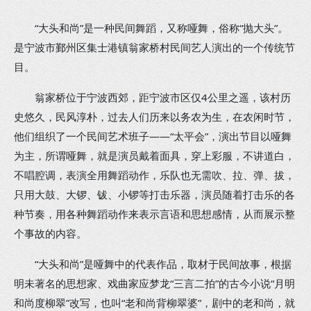
“大头和尚”是一种民间舞蹈，又称哑舞，俗称“抛大头”。
是宁波市鄞州区集士港镇翁家桥村民间艺人演出的一个传统节
目。
翁家桥位于宁波西郊，距宁波市区仅4公里之遥，该村历
史悠久，民风淳朴，过去人们历来以务农为生，在农闲时节，
他们组织了一个民间艺术班子——“太平会”，演出节目以哑舞
为主，所谓哑舞，就是演员戴着面具，穿上彩服，不讲道白，
不唱腔调，表演全用舞蹈动作，乐队也无需吹、拉、弹、拔，
只用大鼓、大锣、钹、小锣等打击乐器，演员随着打击乐的各
种节奏，用各种舞蹈动作来表示言语和思想感情，从而展示整
个事故的内容。
“大头和尚”是哑舞中的代表作品，取材于民间故事，根据
明未著名的思想家、戏曲家应梦龙“三言二拍”的古今小说“月明
和尚度柳翠”改写，也叫“老和尚背柳翠婆”，剧中的老和尚，就