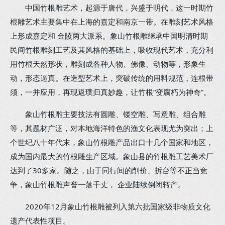
中国竹根雕艺术，起源于唐代，兴盛于明代，这一时期竹
根雕艺术主要集中在上海的嘉定和南京一带。在雕刻艺术风格
上形成嘉定和 金陵两大派系。象山竹根雕继承中国明清时期
民间竹根雕刻工艺及其风格的基础上，吸收现代艺术，充分利
用竹根天然形状，雕刻成各种人物、佛像、动物等，形象生
动，形态逼真。在造型艺术上，突破传统的用料规范，连根带
须，一并应用，再现返璞归真妙趣，让竹根“变腐朽为神奇”。
象山竹根雕主要技法有圆雕、镂空雕、写意雕、组合雕
等，其题材广泛，对本地海洋特色的渔文化表现尤为突出；上
个世纪八十年代末，象山竹根雕产品出口十几个国家和地区，
成为国内最大的竹根雕生产区域。象山县的竹根雕工艺美术厂
达到了30多家。随之，由于同行间的削价、拆台等不正当竞
争，象山竹根雕声誉一落千丈， 企业陆续倒闭转产。
2020年12月象山竹根雕被列入第六批国家级非物质文化
遗产代表性项目。