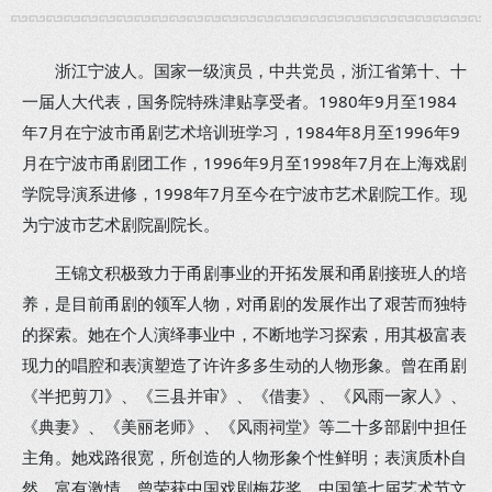
浙江宁波人。国家一级演员，中共党员，浙江省第十、十
一届人大代表，国务院特殊津贴享受者。1980年9月至1984
年7月在宁波市甬剧艺术培训班学习，1984年8月至1996年9
月在宁波市甬剧团工作，1996年9月至1998年7月在上海戏剧
学院导演系进修，1998年7月至今在宁波市艺术剧院工作。现
为宁波市艺术剧院副院长。
王锦文积极致力于甬剧事业的开拓发展和甬剧接班人的培
养，是目前甬剧的领军人物，对甬剧的发展作出了艰苦而独特
的探索。她在个人演绎事业中，不断地学习探索，用其极富表
现力的唱腔和表演塑造了许许多多生动的人物形象。曾在甬剧
《半把剪刀》、《三县并审》、《借妻》、《风雨一家人》、
《典妻》、《美丽老师》、《风雨祠堂》等二十多部剧中担任
主角。她戏路很宽，所创造的人物形象个性鲜明；表演质朴自
然、富有激情。曾荣获中国戏剧梅花奖、中国第七届艺术节文