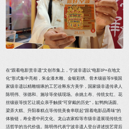
在“跟着电影赏非遗”文创市集上，宁波非遗以“电影IP+在地文
化”形式集中亮相，朱金漆木雕、金银彩绣、骨木镶嵌等9项国
家级非遗以精雕细琢的工艺诠释东方美学，国家级非遗传承人
陈明伟、张德和、施珍等坐镇现场。余姚土布、传统女红、花
丝镶嵌等技艺让观众亲手触摸“可穿戴的历史”，缸鸭狗汤圆、
梁弄大糕、升阳泰糕点等传统美食串联起“跟着电影品甬味”的
体验链，寿全斋中药文化、龙山农家粽等市级非遗展现传统生
活哲学的当代价值。陈明伟代表宁波非遗人登台讲述技艺背后