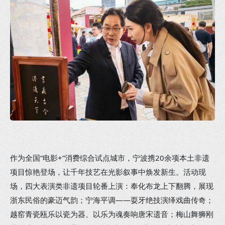
作为全国“电影+”消费综合试点城市，宁波携20余项本土非遗
项目惊艳登场，让千年技艺在光影叙事中焕发新生。活动现
场，四大表演类非遗项目轮番上演：奉化布龙上下翻腾，展现
浙东民俗的豪迈气韵；宁海平调——耍牙绝技演绎戏曲传奇；
越窑青瓷瓯乐以瓷为器、以乐为魂奏响唐宋遗音；梅山舞狮刚