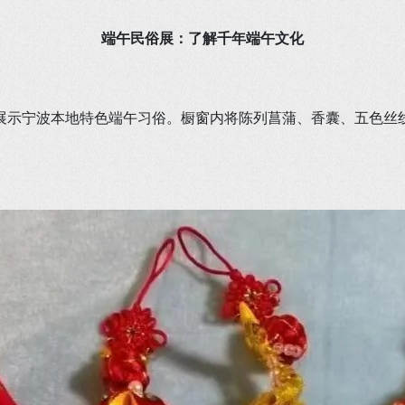
端午民俗展：了解千年端午文化
展示宁波本地特色端午习俗。橱窗内将陈列菖蒲、香囊、五色丝