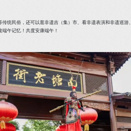
等传统民俗，还可以逛非遗吉（集）市、看非遗表演和非遗巡游
波端午记忆！共度安康端午！