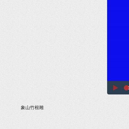
Play
0
Pro
Loa
0%
0%
象山竹根雕