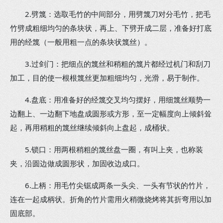
2.劈篾：选取毛竹的中间部分，用劈篾刀对分毛竹，把毛
竹劈成粗细均匀的条块状，再上、下劈开成二层，准备好打底
用的经篾（一般用粗一点的条块状篾丝）。
3.过剑门：把细点的篾丝和稍粗的篾片都经过机门和刮刀
加工，目的使一根根篾丝更加粗细均匀，光滑，易于制作。
4.盘底：用准备好的经篾交叉均匀摆好，用细篾丝顺势一
边翻上、一边翻下地盘成圆形或方形，至一定幅度向上倾斜耸
起，再用稍粗的篾丝继续倾斜向上盘起，成桶状。
5.锁口：用两根稍粗的篾丝盘一圈，有叫上夹，也称装
夹，沿圆边做成圆形状，加固收边成口。
6.上柄：用毛竹尖锯成两条一头尖、一头有节状的竹片，
连在一起成柄状。折角的竹片需用火稍微烧烤将其折弯用以加
固底部。