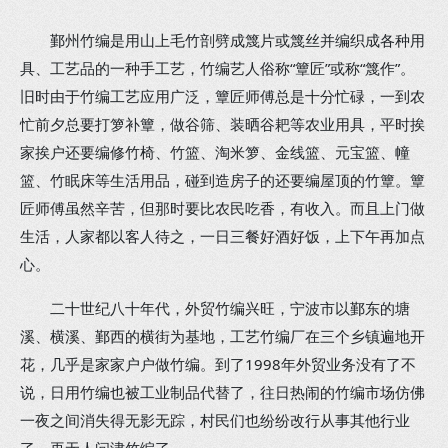
鄞州竹编是用山上毛竹剖劈成篾片或篾丝并编织成各种用
具、工艺品的一种手工艺，竹编艺人俗称“簟匠”或称“篾作”。
旧时由于竹编工艺应用广泛，簟匠师傅总是十分忙碌，一到农
忙前夕总要打箩补簟，做谷筛、装晒谷耙等农业用具，平时挨
家挨户还要编修竹椅、竹篮、淘米箩、金线篮、元宝篮、幢
篮、竹眠床等生活用品，碰到造房子的还要编屋顶的竹簟。簟
匠师傅虽然辛苦，但那时要比农民吃香，有收入。而且上门做
生活，人家都以客人待之，一日三餐好酒好饭，上下午再加点
心。
二十世纪八十年代，外贸竹编兴旺，宁波市以鄞东的塘
溪、横溪、鄞西的横街为基地，工艺竹编厂在三个乡镇遍地开
花，几乎是家家户户做竹编。到了1998年外贸业务没有了不
说，日用竹编也被工业制品代替了，往日热闹的竹编市场仿佛
一夜之间消失得无影无踪，村民们也纷纷改行从事其他行业