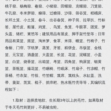
桃子篰、杨梅篰、鲞篰、小猪篰、田螺篰、克螺篰、刀笼篰、
牛孔篰、冬米胖篰、糠筛、过糖筛、沙筛、筛谷箕、稻桶床、
长环土箕、小土箕、畚斗、出谷畚箕、种子筒、拉草扒、竹标
签、屋竹皮、船篷、鸡笼、、鸟笼、鱼笼、牛眼罩、团箕、箩
头盖、猪栏、篱笆等；建筑用品有屋皮、脚手架竹垫等；日常
用品有菜篮、摇篮、淘米箩、食罩、米筛、幢篮、竹椅子、竹
食橱、门帘、字纸箩、蒸笼、牙签、糕饼盒、吊饭篮、金线
篮、元宝篮、酒盏篮、大盖篮、长篮、花篮、泥螺篮、小盖
篮、白篮、烧香篮、出箱篮、考篮、四角篮、狗尿篮、蛎黄
篮、茶瓶篮、撮花篮、竹睏椅、竹眠床、竹扇子、竹凉帽、竹
茶桶、竹衣架、竹筷、竹笠帽、篾席、篾枕头、水缸盖、洗
帚、羹架、箆箕、梳子、抓痒耙、热水瓶竹壳等等，其编织流
程如下：
1.取材：选择质地软、生长期3年以上的毛竹。如果取材
于冬天毛竹则更好，不易被虫蛀。