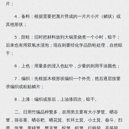
片；
4．备料：根据需要把蔑片劈成的一片片小片（鳞状）或
其他形状；
5．防蛀：旧时把材料放到大锅里烧煮一个小时，晾干；
后来也有用双氧水浸泡；现在则要经化学品防蛀处理，自然晾
干；
6．上色：用量多的浸入色缸中，少量的则用手涂颜色；
7．编织：先根据木模形状编织一个外壳，然后逐层按要
求编织或粘贴鳞片；
8．上漆：编织成形后，上油漆四次，晾干。
二、日用竹编品种繁多，农用类主要有大小箩筐、晒谷
簟，筛谷寨、晒谷耙、晒花箕、长环土箕、小土箕、畚斗、扫
帚、饭箩、黄鳝箩、蟹克箩、蛇箩、虾箩、行贩篰、毛笋篰、