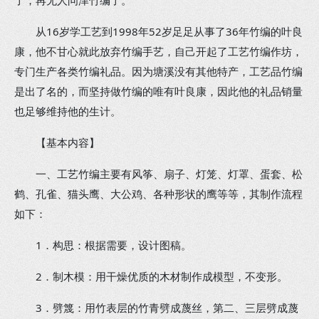
了，再无人问津竹编了。
从16岁学工艺到1998年52岁足足从事了36年竹编的叶良
康，他不甘心就此放弃竹编手艺，自己开起了工艺竹编作坊，
专门生产各类竹编礼品。因为塘溪没有其他特产，工艺品竹编
是出了名的，而坚持做竹编的唯有叶良康，因此他的礼品销量
也足够维持他的生计。
【基本内容】
一、工艺竹编主要有风筝、扇子、灯笼、灯罩、蛋套、松
鹤、孔雀、猫头鹰、大公鸡、各种形状的鹰等等，其制作流程
如下：
1．构思：根据需要，设计图稿。
2．制木模：用干燥优质的木材制作成模型，不变形。
3．劈篾：用竹表层的竹青劈成蔑丝，第二、三层劈成蔑