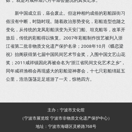
赊”。就是对咸祥庙八月半庙会盛况的真实记录。
新中国成立后，庙会废止。但这种相约成俗的彩船踩街习
俗没有中断，时隐时现。随着政治形势变化，彩船造型也随之
变化，从传统的龙凤彩船演变为天安门船、坦克船等，改革开
放后，传统的彩船得以恢复。2007年彩船制作技艺被列入浙
江省第二批非物质文化遗产保护名录；2008年10月《蝶恋梁
祝》抬阁获得第七届中国民间艺术节金奖，入围中国文艺山花
奖；2011咸祥镇因此再被命名为“浙江省民间文化艺术之乡”，
同年咸祥渔棉会再现盛大的彩船迎神赛会，十七只彩船绵延五
公里，浩浩荡荡足足巡游了一天，惊艳四方。
主办：宁波市文化馆
（宁波市展览馆 宁波市非物质文化遗产保护中心）
地址：宁波市海曙区灵桥路768号