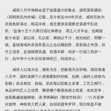
咸祥八月半渔棉会是宁波最盛大的集会，据民国朱骧的
《四明朱氏内外编》记载，至今有近400年历史。咸祥百姓为
庆祝鱼虾满仓，棉花丰收，感念唐浙东观察史裴肃平乱佑
民。“盐场十五十六两日迎社神赛会，谓之八月半会。抬阁鼓
船十余架，嵌以珠，扎以彩，燃烛以千计，烛光灿烂，明耀一
镇。盖镇海域外及吾邑姜山之会以雕刻胜，若彩烛之华茂，丝
竹之清美，盐场独擅其盛。初遇丰秽，间岁一行或三四岁一
行，自中华十七年后但迎神而已，间或停止。”
咸祥人以海为业，捕鱼为生，把船视为吉祥物。因此每逢
八月半，届时庙脚下八堡都要制作纱船、抬阁（咸祥人统称为
彩船）前去相贺、祝福。至此每以彩船之多寡，工艺之精巧，
来品评判艺人之优秀、哪堡哪户重视热闹之程度，有此竞争，
故彩船越做越精致。清·李邺嗣的《鄮东竹枝词》：“八月迎神
社鼓哗，神與突入野人家。自招宿愿争罗拜，明日祭盘不敢