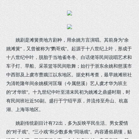
姚剧是滩簧类地方剧种，用余姚方言演唱。其前身为“余
姚滩簧”，又曾被称为“鹦哥戏”。起源于十八世纪上叶，形成于
十八世纪中叶，脱胎于当地雀冬冬、白话佬等民间说唱艺术和
车子灯、旱船、采茶篮等民间歌舞；始行于浙东余姚和慈溪市
中西部及上虞市曹娥江以东地区。据史料考查，最早姚滩班社
为清乾隆年间余姚横河匡堰（今属慈溪）艺人虞才华为班主
的“才华班”。十九世纪中叶至清末民初为姚滩之鼎盛时期，时
有民间班社近50副。盛行于宁绍平原，并流传至舟山、杭嘉
湖、上海等地区。
姚剧传统剧目计有72出，多为反映平民生活、男女爱情
的“对子戏”、“三小戏”和少数多角“同场戏”。内容通俗易懂，贴