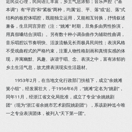
近民众心理，民间语汇丰富，乡土气息浓郁；音乐声腔（“基
本调”）有“平四”和“紧板”两种，均属“起、平、落”或“起、落”式
结构的板腔体唱腔，既能独立运用，又能相互转换，抒情叙述
兼备，生旦同宫异腔（注：“姚滩” 时期，旦角多由男性扮演，
用真假嗓结合演唱）。另有数十种小调杂曲作为辅助性曲调，
音乐唱腔以节奏明快、活泼流畅见长而极具民间性；表演风格
不受戏曲程式的严格约束，注重人物性格刻画和真情实感的体
现，并寓幽默、风趣、诙谐于唱、念、表演之中，富有浓郁的
乡土生活气息，故尤擅表演现实生活题材。
1953年2月，在当地文化行政部门扶植下，成立“余姚滩
簧小组”，经发展壮大，于1956年6月，“姚滩”定名为“姚剧”，
同年11月，经浙江省文化局批准，成立了专业“余姚姚剧
团”（现为“浙江省余姚市艺术剧院姚剧团”），系该剧种迄今唯
一之专业表演团体，被列入“天下第一团”。