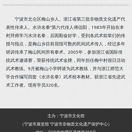
宁波市北仑区梅山乡人。浙江省第三批非物质文化遗产代
表性传承人。水浒名拳”第六代传人傅信阳，1983年开始在本
村拜师学习水浒名拳，后因勤奋好学，受到各武术前辈们的传
授与指点，是梅山乡目前屈指可数的民间武术传人，经过多年
研训传承了梅山民间所有拳术。2005年，参加浙江省国际传
统武术邀请赛，荣获传统武术金牌，同年担任梅中村假日活动
武术教练。9月被梅山小学聘请为武术教练，并与浙江师范大
学合作编写四套《水浒名拳》武术校本教材。获浙江省先进武
术工作者。现有学员320名。
主办：宁波市文化馆
（宁波市展览馆 宁波市非物质文化遗产保护中心）