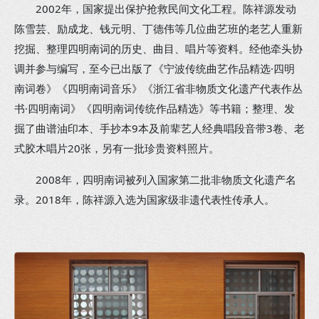
2002年，国家提出保护抢救民间文化工程。陈祥源发动
陈雪芸、励成龙、钱元明、丁德伟等几位曲艺班的老艺人重新
挖掘、整理四明南词的历史、曲目、唱片等资料。经他牵头协
调并参与编写，至今已出版了《宁波传统曲艺作品精选·四明
南词卷》《四明南词音乐》《浙江省非物质文化遗产代表作丛
书·四明南词》《四明南词传统作品精选》等书籍；整理、发
掘了曲谱油印本、手抄本9本及前辈艺人经典唱段音带3卷、老
式胶木唱片20张，另有一批珍贵资料照片。
2008年，四明南词被列入国家第二批非物质文化遗产名
录。2018年，陈祥源入选为国家级非遗代表性传承人。