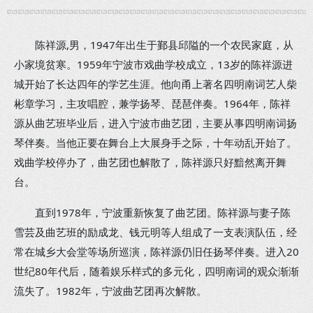
陈祥源,男，1947年出生于鄞县邱隘的一个农民家庭，从
小家境贫寒。1959年宁波市戏曲学校成立，13岁的陈祥源进
城开始了长达四年的学艺生涯。他向甬上著名四明南词艺人柴
彬章学习，主攻唱腔，兼学扬琴、琵琶伴奏。1964年，陈祥
源从曲艺班毕业后，进入宁波市曲艺团，主要从事四明南词扬
琴伴奏。当他正要在舞台上大展身手之际，十年动乱开始了。
戏曲学校停办了，曲艺团也解散了，陈祥源只好黯然离开舞
台。
直到1978年，宁波重新恢复了曲艺团。陈祥源与妻子陈
雪芸及曲艺班的励成龙、钱元明等人组成了一支表演队伍，经
常在城乡大会堂等场所巡演，陈祥源仍旧任扬琴伴奏。进入20
世纪80年代后，随着娱乐样式的多元化，四明南词的观众渐渐
流失了。1982年，宁波曲艺团再次解散。