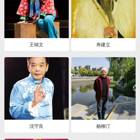
王锦文
寿建立
沈守良
杨柳汀