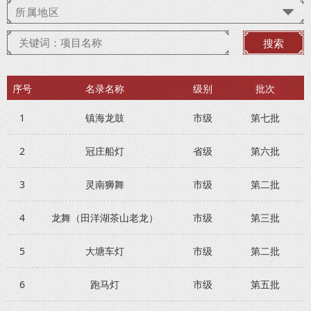
所属地区
搜索
序号
名录名称
级别
批次
1
镇海龙鼓
市级
第七批
2
冠庄船灯
省级
第六批
3
灵南狮舞
市级
第二批
4
龙舞（田洋湖茶山老龙）
市级
第三批
5
大塘车灯
市级
第二批
6
跑马灯
市级
第五批