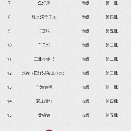
7
鱼灯舞
市级
第一批
8
珠水溪母子龙
市级
第四批
9
打莲响
市级
第五批
10
车子灯
市级
第二批
11
三北小锣书
市级
第二批
12
龙舞（田洋湖茶山老龙）
市级
第三批
13
宁海舞狮
市级
第一批
14
冠庄船灯
市级
第四批
15
黄鳝舞
市级
第五批